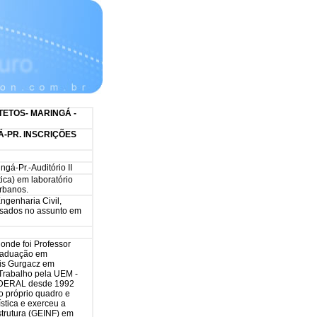
TETOS- MARINGÁ -
NGÁ-PR. INSCRIÇÕES
gá-Pr.-Auditório II
ica) em laboratório
urbanos.
ngenharia Civil,
essados no assunto em
onde foi Professor
Graduação em
sis Gurgacz em
Trabalho pela UEM -
EDERAL desde 1992
do próprio quadro e
ística e exerceu a
strutura (GEINF) em