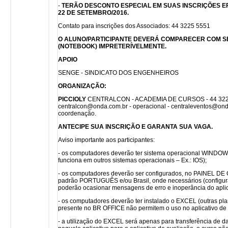
-
TERÃO DESCONTO ESPECIAL EM SUAS INSCRIÇÕES EF
22 DE SETEMBRO/2016.
Contato para inscrições dos Associados: 44 3225 5551
O ALUNO/PARTICIPANTE DEVERÁ COMPARECER COM S
(NOTEBOOK) IMPRETERÍVELMENTE.
APOIO
SENGE - SINDICATO DOS ENGENHEIROS
ORGANIZAÇÃO:
PICCIOLY
CENTRALCON - ACADEMIA DE CURSOS - 44 3225
centralcon@onda.com.br - operacional - centraleventos@ond
coordenação.
ANTECIPE SUA INSCRIÇÃO E GARANTA SUA VAGA.
Aviso importante aos participantes:
- os computadores deverão ter sistema operacional WINDOWS
funciona em outros sistemas operacionais – Ex.: IOS);
- os computadores deverão ser configurados, no PAINEL D
padrão PORTUGUÊS e/ou Brasil, onde necessários (configur
poderão ocasionar mensagens de erro e inoperância do aplic
- os computadores deverão ter instalado o EXCEL (outras plan
presente no BR OFFICE não permitem o uso no aplicativo de 
- a utilização do EXCEL será apenas para transferência de