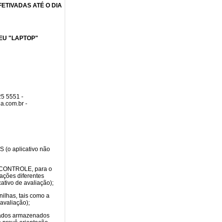
ETIVADAS ATÉ O DIA
EU "LAPTOP"
 5551 -
a.com.br -
 (o aplicativo não
E CONTROLE, para o
ações diferentes
ativo de avaliação);
ilhas, tais como a
avaliação);
 dados armazenados