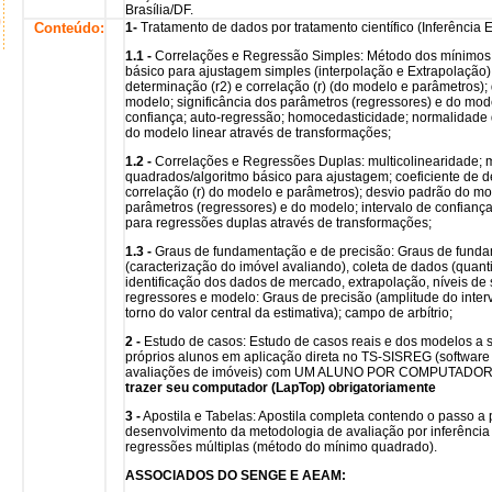
Brasília/DF.
Conteúdo:
1-
Tratamento de dados por tratamento científico (Inferência Es
1.1 -
Correlações e Regressão Simples: Método dos mínimos 
básico para ajustagem simples (interpolação e Extrapolação);
determinação (r2) e correlação (r) (do modelo e parâmetros);
modelo; significância dos parâmetros (regressores) e do mode
confiança; auto-regressão; homocedasticidade; normalidade 
do modelo linear através de transformações;
1.2 -
Correlações e Regressões Duplas: multicolinearidade;
quadrados/algoritmo básico para ajustagem; coeficiente de d
correlação (r) do modelo e parâmetros); desvio padrão do mod
parâmetros (regressores) e do modelo; intervalo de confianç
para regressões duplas através de transformações;
1.3 -
Graus de fundamentação e de precisão: Graus de fund
(caracterização do imóvel avaliando), coleta de dados (quan
identificação dos dados de mercado, extrapolação, níveis de 
regressores e modelo: Graus de precisão (amplitude do inter
torno do valor central da estimativa); campo de arbítrio;
2 -
Estudo de casos: Estudo de casos reais e dos modelos a 
próprios alunos em aplicação direta no TS-SISREG (software 
avaliações de imóveis) com UM ALUNO POR COMPUTADOR
trazer seu computador (LapTop) obrigatoriamente
3 -
Apostila e Tabelas: Apostila completa contendo o passo a
desenvolvimento da metodologia de avaliação por inferência e
regressões múltiplas (método do mínimo quadrado).
ASSOCIADOS DO SENGE E AEAM: