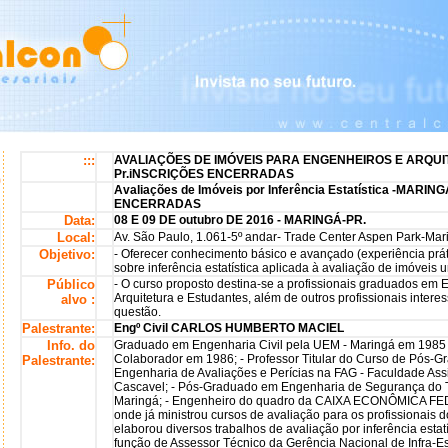
:::
AVALIAÇÕES DE IMÓVEIS PARA ENGENHEIROS E ARQUI
Pr.iNSCRIÇÕES ENCERRADAS
Avaliações de Imóveis por Inferência Estatística -MARI
ENCERRADAS
Data:
08 E 09 DE outubro DE 2016 - MARINGÁ-PR.
Local:
Av. São Paulo, 1.061-5º andar- Trade Center Aspen Park-Marin
Objetivo:
- Oferecer conhecimento básico e avançado (experiência prát
sobre inferência estatística aplicada à avaliação de imóveis 
Público
- O curso proposto destina-se a profissionais graduados em E
Arquitetura e Estudantes, além de outros profissionais inter
alvo :
questão.
Palestrante:
Engº Civil CARLOS HUMBERTO MACIEL
Info. do
Graduado em Engenharia Civil pela UEM - Maringá em 1985 
Colaborador em 1986; - Professor Titular do Curso de Pós-
Palestrante:
Engenharia de Avaliações e Perícias na FAG - Faculdade As
Cascavel; - Pós-Graduado em Engenharia de Segurança do 
Maringá; - Engenheiro do quadro da CAIXA ECONÔMICA F
onde já ministrou cursos de avaliação para os profissionais 
elaborou diversos trabalhos de avaliação por inferência estat
função de Assessor Técnico da Gerência Nacional de Infra-E