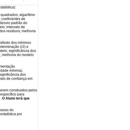
tatística):
quadrados; algarítimo
 coeficientes de
 desvio padrão do
lo; intervalo de
dos resíduos; melhoria
 método dos mínimos
eterminação (r2) e
elo; siginificância dos
a; melhoria do modelo
amentação
tidade mínima),
significância dos
valo de confiança em
serem construidos pelos
específico para
.
O Aluno terá que
 passo do
statística por