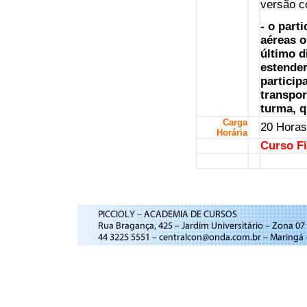
versão c
- o part
aéreas o
último d
estende
partici
transpor
turma, q
Carga
20 Horas
Horária
Curso Fi