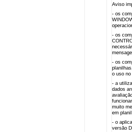
Aviso imp
- os com
WINDOWS 
operacio
- os com
CONTROL
necessár
mensagen
- os com
planilha
o uso no 
- a util
dados ar
avaliaçã
funciona
muito me
em plani
- o apli
versão D