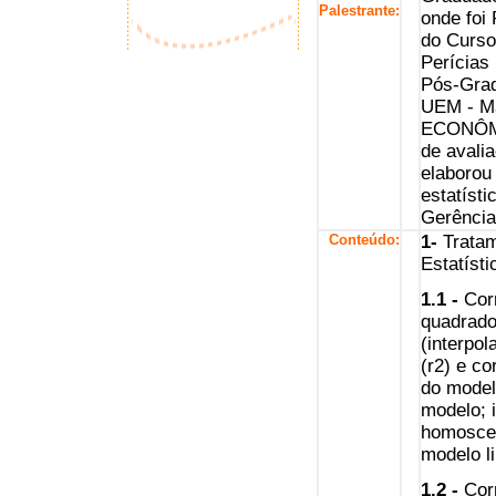
Palestrante:
onde foi
do Curso
Perícias
Pós-Grad
UEM - Ma
ECONÔMI
de avalia
elaborou 
estatíst
Gerência
Conteúdo:
1-
Tratam
Estatísti
1.1 -
Corr
quadrado
(interpo
(r2) e c
do model
modelo; 
homosced
modelo l
1.2 -
Corr