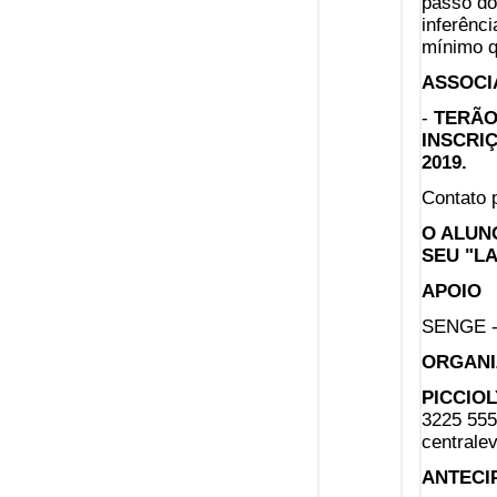
passo do
inferênci
mínimo q
ASSOCI
-
TERÃO
INSCRIÇ
2019.
Contato 
O ALUN
SEU "L
APOIO
SENGE 
ORGANI
PICCIOL
3225 555
centrale
ANTECI