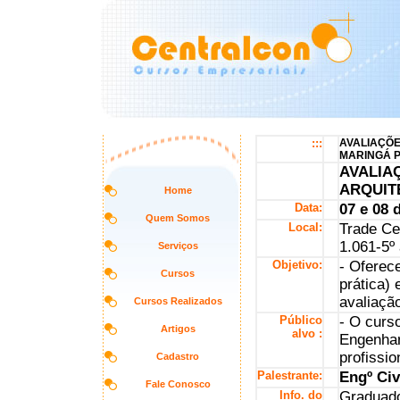
:::
AVALIAÇÕE
MARINGÁ 
AVALIA
ARQUIT
Home
Data:
07 e 08
Quem Somos
Local:
Trade Ce
1.061-5º
Serviços
Objetivo:
- Oferec
Cursos
prática) 
avaliaçã
Cursos Realizados
Público
- O curs
Artigos
alvo :
Engenhari
profissi
Cadastro
Palestrante:
Engº C
Fale Conosco
Info. do
Graduado