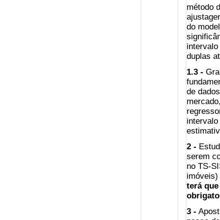
método d
ajustagem
do model
signific
interval
duplas a
1.3 -
Grau
fundamen
de dados
mercado,
regresso
intervalo
estimativ
2 -
Estud
serem co
no TS-SI
imóvei
terá que
obrigat
3 -
Aposti