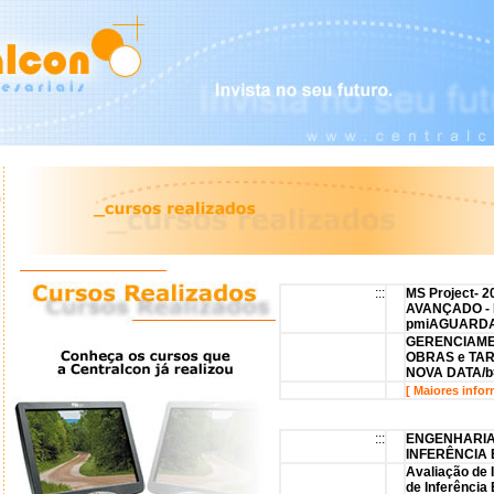
:::
MS Project- 2
AVANÇADO - 
pmi
AGUARDA
GERENCIAME
OBRAS e TA
NOVA DATA/b
[ Maiores info
:::
ENGENHARIA
INFERÊNCIA 
Avaliação de 
de Inferência 