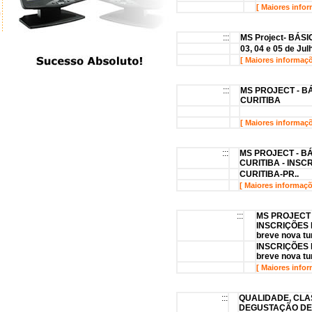
[ Maiores info
:::
MS Project- BÁS
03, 04 e 05 de Jul
[ Maiores informaç
:::
MS PROJECT - B
CURITIBA
[ Maiores informaç
:::
MS PROJECT - BÁ
CURITIBA - INS
CURITIBA-PR..
[ Maiores informaç
:::
MS PROJECT 
INSCRIÇÕES
breve nova tu
INSCRIÇÕES
breve nova tu
[ Maiores info
:::
QUALIDADE, CLA
DEGUSTAÇÃO DE