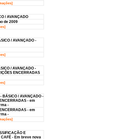
rmações]
ICO / AVANÇADO
ho de 2009
ões]
ÁSICO / AVANÇADO -
ões]
SICO / AVANÇADO -
CRIÇÕES ENCERRADAS
ões]
- BÁSICO / AVANÇADO
-
 ENCERRADAS - em
rma -
 ENCERRADAS - em
rma -
rmações]
SSIFICAÇÃO E
 CAFÉ
- Em breve nova